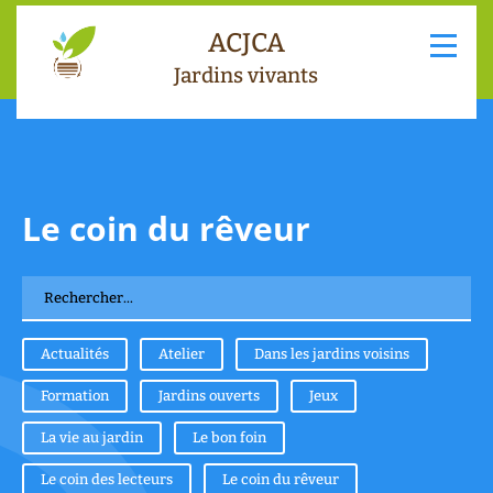
ACJCA
Jardins vivants
Le coin du rêveur
Actualités
Atelier
Dans les jardins voisins
Formation
Jardins ouverts
Jeux
La vie au jardin
Le bon foin
Le coin des lecteurs
Le coin du rêveur