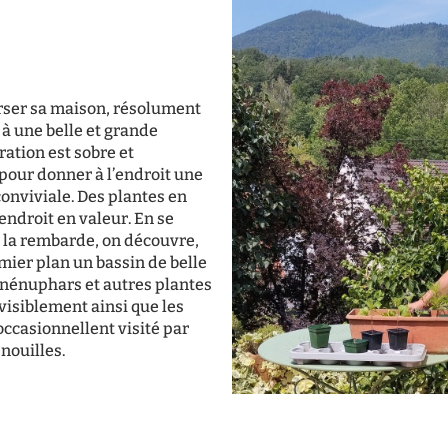
erser sa maison, résolument
à une belle et grande
ration est sobre et
pour donner à l’endroit une
conviviale. Des plantes en
endroit en valeur. En se
la rembarde, on découvre,
mier plan un bassin de belle
s nénuphars et autres plantes
 visiblement ainsi que les
 occasionnellent visité par
nouilles.