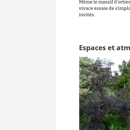
Même le massif d’orties
vivace essaie de s’impl
invités.
Espaces et at