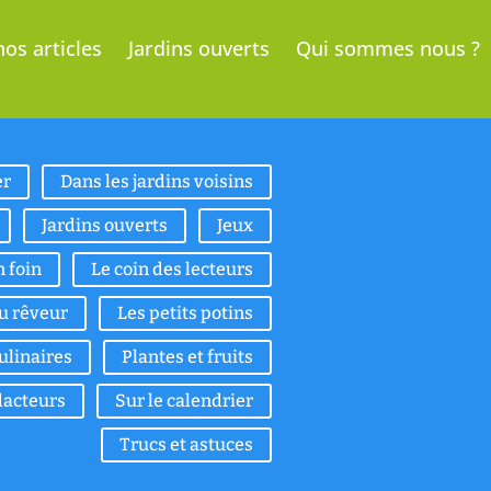
os articles
Jardins ouverts
Qui sommes nous ?
er
Dans les jardins voisins
Jardins ouverts
Jeux
n foin
Le coin des lecteurs
du rêveur
Les petits potins
culinaires
Plantes et fruits
acteurs
Sur le calendrier
Trucs et astuces