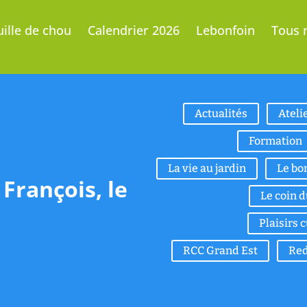
uille de chou
Calendrier 2026
Lebonfoin
Tous n
Actualités
Ateli
Formation
La vie au jardin
Le bo
François, le
Le coin 
Plaisirs 
RCC Grand Est
Red