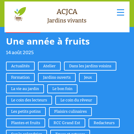
ACJCA
Jardins vivants
La vie au jardin
Une année à fruits
14 août 2025
Actualités
Atelier
Dans les jardins voisins
Formation
Jardins ouverts
Jeux
La vie au jardin
Le bon foin
Le coin des lecteurs
Le coin du rêveur
Les petits potins
Plaisirs culinaires
Plantes et fruits
RCC Grand Est
Redacteurs