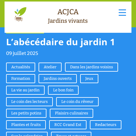
ACJCA
Jardins vivants
Le coin du rêveur
L’abécédaire du jardin 1
09 juillet 2025
Actualités
Atelier
Dans les jardins voisins
Formation
Jardins ouverts
Jeux
La vie au jardin
Le bon foin
Le coin des lecteurs
Le coin du rêveur
Les petits potins
Plaisirs culinaires
Plantes et fruits
RCC Grand Est
Redacteurs