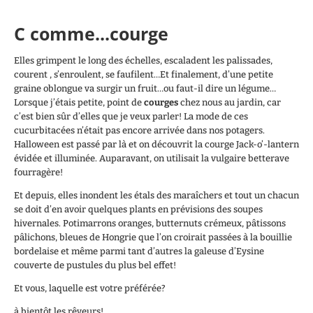
C comme...courge
Elles grimpent le long des échelles, escaladent les palissades,
courent , s’enroulent, se faufilent…Et finalement, d’une petite
graine oblongue va surgir un fruit…ou faut-il dire un légume…
Lorsque j’étais petite, point de
courges
chez nous au jardin, car
c’est bien sûr d’elles que je veux parler! La mode de ces
cucurbitacées n’était pas encore arrivée dans nos potagers.
Halloween est passé par là et on découvrit la courge Jack-o’-lantern
évidée et illuminée. Auparavant, on utilisait la vulgaire betterave
fourragère!
Et depuis, elles inondent les étals des maraîchers et tout un chacun
se doit d’en avoir quelques plants en prévisions des soupes
hivernales. Potimarrons oranges, butternuts crémeux, pâtissons
pâlichons, bleues de Hongrie que l’on croirait passées à la bouillie
bordelaise et même parmi tant d’autres la galeuse d’Eysine
couverte de pustules du plus bel effet!
Et vous, laquelle est votre préférée?
à bientôt les rêveurs!