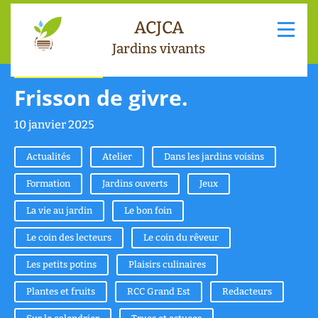
ACJCA
Jardins vivants
Le coin du rêveur
Frisson de givre.
10 janvier 2025
Actualités
Atelier
Dans les jardins voisins
Formation
Jardins ouverts
Jeux
La vie au jardin
Le bon foin
Le coin des lecteurs
Le coin du rêveur
Les petits potins
Plaisirs culinaires
Plantes et fruits
RCC Grand Est
Redacteurs